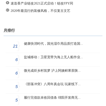
迷迭香产业链改2021正式启动！链改FPY同
2020年最流行的装修风格，不仅复古文艺
月排行
健康快消时代，国光湿巾用品质打造国...
21
盐城移动：卫星宽带为海上无人船作业...
6
微光成炬乡村筑梦 沪上阿姨鲜果茶陕...
6
《部落冲突》八周年真会玩 玩家线下...
5
履行完借款未收回借条 绵阳开发商无...
5