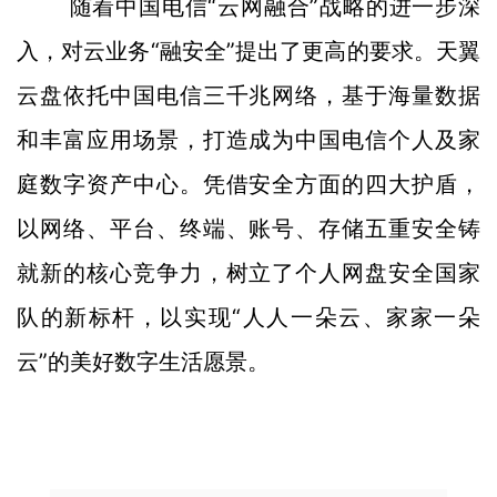
随着中国电信“云网融合”战略的进一步深
入，对云业务“融安全”提出了更高的要求。天翼
云盘依托中国电信三千兆网络，基于海量数据
和丰富应用场景，打造成为中国电信个人及家
庭数字资产中心。凭借安全方面的四大护盾，
以网络、平台、终端、账号、存储五重安全铸
就新的核心竞争力，树立了个人网盘安全国家
队的新标杆，以实现“人人一朵云、家家一朵
云”的美好数字生活愿景。