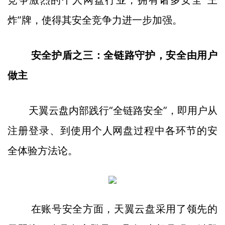
竞争激烈的个人网盘行业，拥有诸多安全“王
炸”牌，使得其安全竞争力进一步加强。
安全护盾之三：全链路守护，安全由用户
做主
天翼云盘内部践行“全链路安全”，即用户从
注册登录、到使用个人网盘过程中各环节的安
全体验方法论。
在账号安全方面，天翼云盘采用了领先的