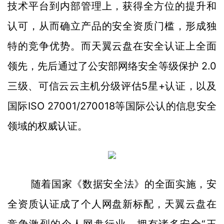
技术平台到内部管理上，获得全方位的提升和
认可，从而确立产品的安全资质门槛，形成独
特的竞争优势。而天翼云盘在安全认证上全面
领先，先后通过了公安部网络安全等级保护 2.0
三级、可信云云主机分级评估5星+认证，以及
国际ISO 27001/270018等国际公认的信息安全
领域的权威认证。
随着国家《数据安全法》的全面实施，安
全资质认证成了个人网盘新标配，天翼云盘在