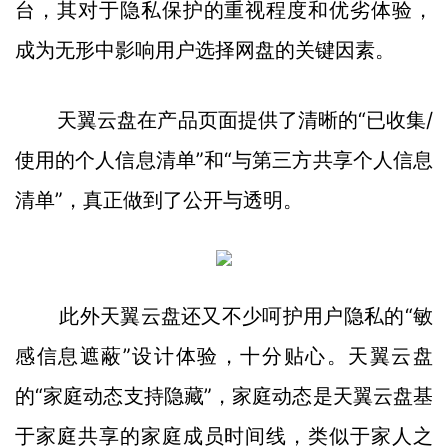
台，其对于隐私保护的重视程度和优劣体验，
成为无形中影响用户选择网盘的关键因素。
天翼云盘在产品页面提供了清晰的“已收集/
使用的个人信息清单”和“与第三方共享个人信息
清单”，真正做到了公开与透明。
此外天翼云盘还又不少呵护用户隐私的“敏
感信息遮蔽”设计体验，十分贴心。天翼云盘
的“家庭动态支持隐藏”，家庭动态是天翼云盘基
于家庭共享的家庭成员时间线，类似于家人之