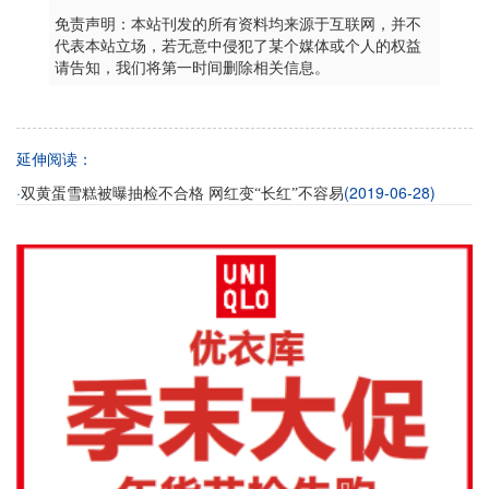
免责声明：本站刊发的所有资料均来源于互联网，并不
代表本站立场，若无意中侵犯了某个媒体或个人的权益
请告知，我们将第一时间删除相关信息。
延伸阅读：
·
(2019-06-28)
双黄蛋雪糕被曝抽检不合格 网红变“长红”不容易