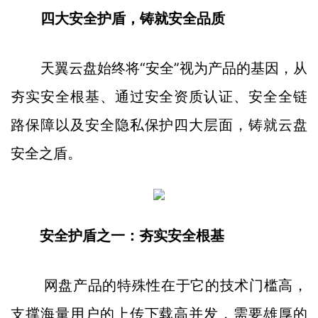
四大安全护盾，铸就安全品质
天翼云盘始终将“安全”视为产品的基因，从
夯实安全根基、通过安全资质认证、安全全链
路保障以及安全隐私保护四大层面，铸就云盘
安全之盾。
安全护盾之一：夯实安全根基
网盘产品的特殊性在于它的技术门槛高，
支撑海量用户的上传下载高并发，需要雄厚的