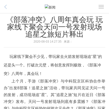
T
o
《部落冲突》八周年真会玩 玩
g
家线下聚会天问一号发射现场
g
追星之旅短片释出
l
e
2020-08-03 14:27:35 来源：
n
a
玩家线下聚会不少见，带玩家去火箭发射现场追"星"的
v
i
还是头一个。打破次元壁，将创意发挥到极致，《部落冲
g
突》八周年，真会玩！
a
t
上个月，手游《部落冲突》与中科院京区科协合作举
i
办"出发8部落！追星之旅"活动，带玩家共同见证天问一号
o
的发射，成功现场追"星"。其"追星之旅"短片在近日《部落
n
冲突》发布。天问一号发射现场到底有多震撼？《部落冲
突》与中科院京区科协如何跨次元合作？《部落冲突》玩家