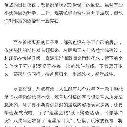
落战的日日夜夜，都是部落玩家刻骨铭心的回忆。虽然有些
小伙伴因为升学、工作、现实忙碌而暂时离开了游戏，但他
们对部落的热爱却一直存在。
而在首领离开的日子里，部落也没有停下自己的脚步，
依然热忱的期盼着首领归来。村民和工人们依然忙碌建设，
村庄仍在慢慢升级，资源车渐渐载满金币和圣水，留下的小
伙伴为了守护部落坚守在每一次的战斗前线。不管离开多
久，部落与你同行，待首领归来，重燃战火，举旗战斗。
寒暑交替，八载有余，人生能有几个八年？一款手游能
坚持八年仍然长盛不衰，这背后付诸的努力也是常人所无法
想象的。除了要不断提供新鲜的游戏内容给玩家探索，还要
学会花式宠粉。除了"追星之旅"线下聚会活动，《部落冲
突》八周年还准备了"追星者计划"，征集了玩家的祝福，将