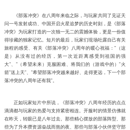
《部落冲突》在八周年来临之际，与玩家共同了见证天
问一号发射成功、中国开启火星追梦的历史时刻，是《部落
冲突》为玩家打造的一次独一无二的震撼体验，更是一份值
得珍藏的独家记忆。短片的最后，玩家们现场吐露自己有关
旅程的感受、有关《部落冲突》八周年的暖心祝福："（这
是）从没有过的经历，第一次近距离感受到祖国的强
大"、"（希望未来）克服困难、将我们的（游戏中的）"火
箭"送上天"、"希望部落冲突越来越好、走得更远，下一个部
落冲突的八周年还有我"。
正如玩家短片中所说，《部落冲突》八周年经历的点点
滴滴都与玩家的热爱与支持紧密相连。开服时的情景仿佛就
在昨天，转眼已是八年过去。那些精心摆放的部落阵型、那
些为了升本攒资源奋战而熬的夜、那些与部落小伙伴坚守部