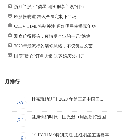
浙江兰溪：“婺星回归 创享兰溪”创业
欧派换赛道 跨入全屋定制下半场
CCTV-TIME特别关注:逗红明星主播嘉年华
测身价得授信，疫情期企业的一记“绝地
2020年最流行的装修风格，不仅复古文艺
国庆“爆仓”订单火爆 这家婚庆公司开
月排行
杜嘉班纳进驻 2020 年第三届中国国...
23
健康快消时代，国光湿巾用品质打造国...
21
CCTV-TIME特别关注:逗红明星主播嘉年...
9